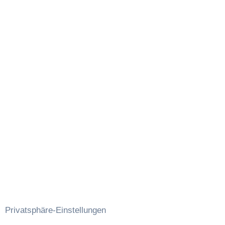
LV Brandenburg
LV Hamburg
LV Hessen
LV Niedersachsen/Bremen
LV Nordrhein-Westfalen
LV Rheinland-Pfalz
LV Saarland
LV Sachsen
LV Sachsen-Anhalt
LV Schleswig-Holstein
Referate
Referat Praxisanleitung
Referat Schulen
Referat ATA | OTA
Privatsphäre-Einstellungen