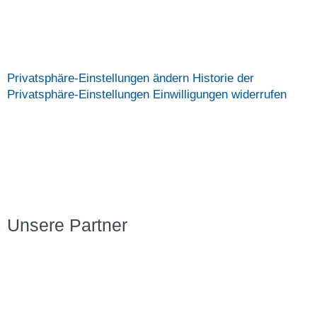
Privatsphäre-Einstellungen ändern
Historie der Privatsphäre-Einstellungen
Einwilligungen widerrufen
Privatsphäre-Einstellungen ändern
Historie der
Privatsphäre-Einstellungen
Einwilligungen widerrufen
Veröffentlichungen
Positionen und Stellungnahmen
Pressemitteilungen
Newsletter
Downloads
Unsere Partner