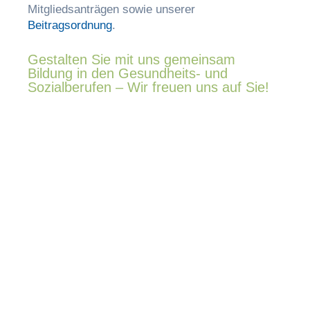
Mitgliedsanträgen sowie unserer
Beitragsordnung
.
Gestalten Sie mit uns gemeinsam
Bildung in den Gesundheits- und
Sozialberufen – Wir freuen uns auf Sie!
Aktuell
Nachrichten
Termine
Stellenmarkt
Landesverbände
LV Baden-Württemberg
LV Bayern
LV Berlin