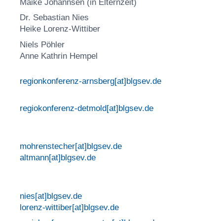
Maike Johannsen (in Elternzeit)
Dr. Sebastian Nies
Heike Lorenz-Wittiber
Niels Pöhler
Anne Kathrin Hempel
regionkonferenz-arnsberg[at]blgsev.de
regiokonferenz-detmold[at]blgsev.de
mohrenstecher[at]blgsev.de
altmann[at]blgsev.de
nies[at]blgsev.de
lorenz-wittiber[at]blgsev.de