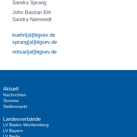
Sandra Sprang
John Bastian Etti
Sandra Nienstedt
kuehn[at]blgsev.de
sprang[at]blgsev.de
notsan[at]blgsev.de
Aktuell
Nachrichten
Termine
Stellenmarkt
Landesverbände
LV Baden-Württemberg
LV Bayern
LV Berlin