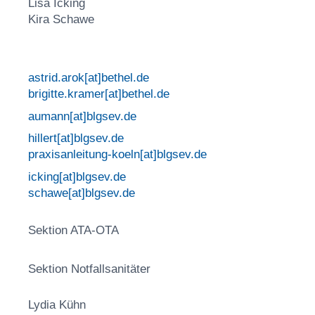
Lisa Icking
Kira Schawe
astrid.arok[at]bethel.de
brigitte.kramer[at]bethel.de
aumann[at]blgsev.de
hillert[at]blgsev.de
praxisanleitung-koeln[at]blgsev.de
icking[at]blgsev.de
schawe[at]blgsev.de
Sektion ATA-OTA
Sektion Notfallsanitäter
Lydia Kühn