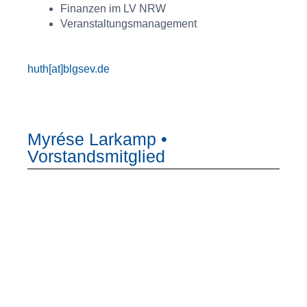
Finanzen im LV NRW
Veranstaltungsmanagement
huth[at]blgsev.de
Myrése Larkamp •
Vorstandsmitglied