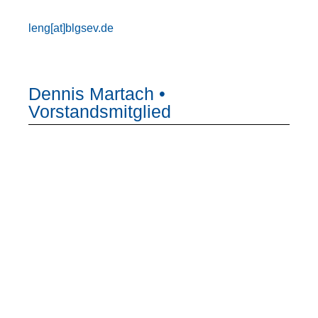
leng[at]blgsev.de
Dennis Martach •
Vorstandsmitglied