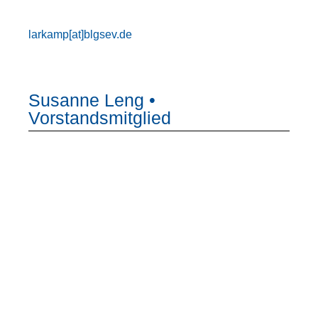
larkamp[at]blgsev.de
Susanne Leng •
Vorstandsmitglied